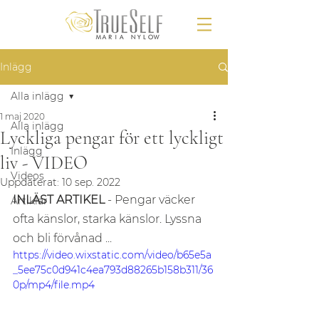
Inlägg
Alla inlägg
1 maj 2020
Alla inlägg
Lyckliga pengar för ett lyckligt
Inlägg
liv - VIDEO
Videos
Uppdaterat:
10 sep. 2022
INLÄST ARTIKEL 
- Pengar väcker 
Artiklar
ofta känslor, starka känslor. Lyssna 
och bli förvånad ...
https://video.wixstatic.com/video/b65e5a
_5ee75c0d941c4ea793d88265b158b311/36
0p/mp4/file.mp4