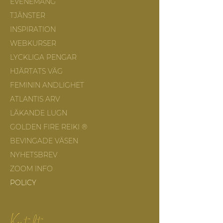
EVENEMANG
TJÄNSTER
INSPIRATION
WEBKURSER
LYCKLIGA PENGAR
HJÄRTATS VÄG
FEMININ ANDLIGHET
ATLANTIS ARV
LÄKANDE LUGN
GOLDEN FIRE REIKI ®
BEVINGADE VÄSEN
NYHETSBREV
ZOOM INFO
POLICY
Kontakt