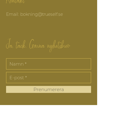
Email: bokning@trueself.se
Ja, tack. Gärna nyhetsbrev
Prenumerera