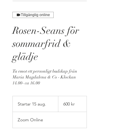
Tillgänglig online
Rosen-Seans för
sommarfrid &
glädje
Ta emot ett personligt budskap från
Maria Magdalena & Co - Klockan
14.00- ca 16.00
600
svenska
Startar 15 aug.
S
600 kr
kronor
t
a
Zoom Online
r
t
a