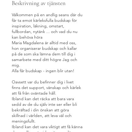
r
Beskrivning av tjänsten
1
5
Välkommen på en andlig seans där du
a
får ta emot kärleksfulla budskap för
u
inspiration, läkning, omstart,
g
fullbordan, nytänk ... och vad du nu
.
kan behöva höra
Maria Magdalena är alltid med oss,
hon organiserar budskap och kallar
på de som ska lämna dem till dig i
samarbete med ditt högre Jag och
mig.
Alla får budskap - ingen blir utan!
Oavsett var du befinner dig i livet
finns det support, vänskap och kärlek
att få från oväntade håll.
Ibland kan det räcka att bara vara
sedd av de du själv inte ser eller bli
bekräftad i din önskan att göra
skillnad i världen, att leva väl och
meningsfullt.
Ibland kan det vara viktigt att få känna