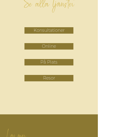
Se alla tjänster
Konsultationer
Online
På Plats
Resor
Läs mer