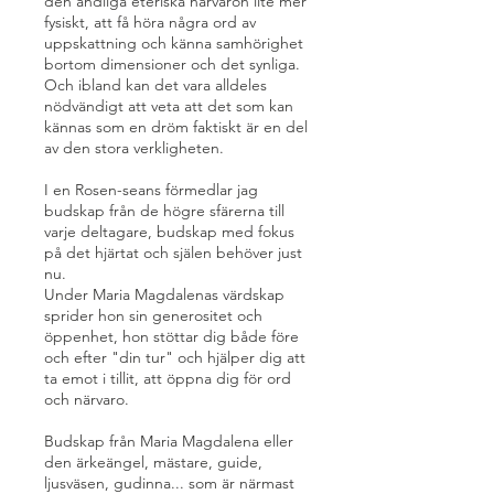
den andliga eteriska närvaron lite mer
fysiskt, att få höra några ord av
uppskattning och känna samhörighet
bortom dimensioner och det synliga.
Och ibland kan det vara alldeles
nödvändigt att veta att det som kan
kännas som en dröm faktiskt är en del
av den stora verkligheten.
I en Rosen-seans förmedlar jag
budskap från de högre sfärerna till
varje deltagare, budskap med fokus
på det hjärtat och själen behöver just
nu.
Under Maria Magdalenas värdskap
sprider hon sin generositet och
öppenhet, hon stöttar dig både före
och efter "din tur" och hjälper dig att
ta emot i tillit, att öppna dig för ord
och närvaro.
Budskap från Maria Magdalena eller
den ärkeängel, mästare, guide,
ljusväsen, gudinna... som är närmast