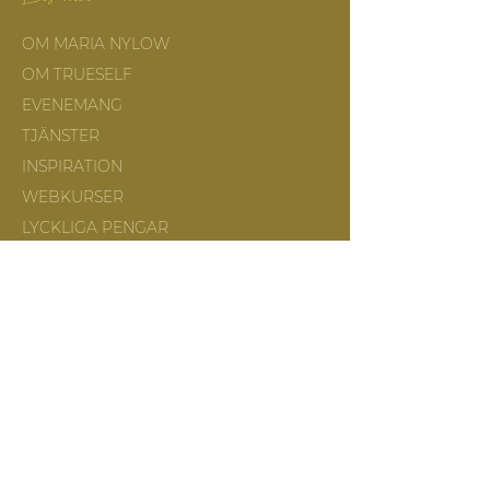
OM MARIA NYLOW
OM TRUESELF
EVENEMANG
TJÄNSTER
INSPIRATION
WEBKURSER
LYCKLIGA PENGAR
HJÄRTATS VÄG
FEMININ ANDLIGHET
ATLANTIS ARV
LÄKANDE LUGN
GOLDEN FIRE REIKI ®
BEVINGADE VÄSEN
NYHETSBREV
ZOOM INFO