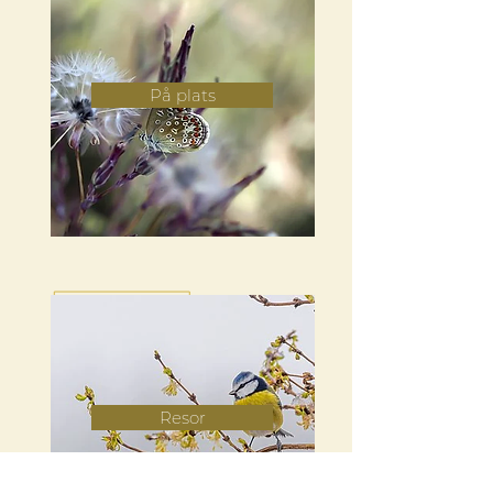
På plats
Resor