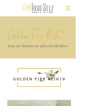
Golden Fire Reiki®
Som att beröras av själva livskraften