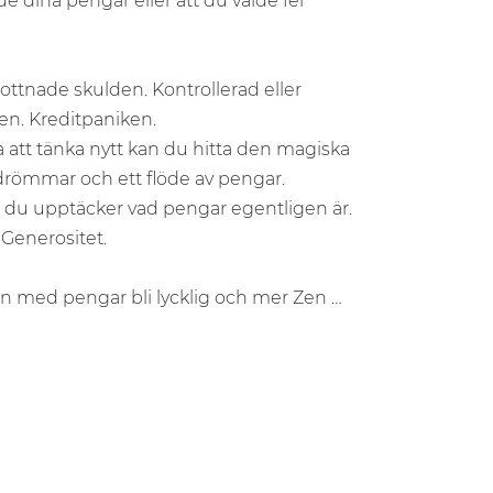
de dina pengar eller att du valde fel
ttnade skulden. Kontrollerad eller
en. Kreditpaniken.
a att tänka nytt kan du hitta den magiska
römmar och ett flöde av pengar.
r du upptäcker vad pengar egentligen är.
 Generositet.
ion med pengar bli lycklig och mer Zen …