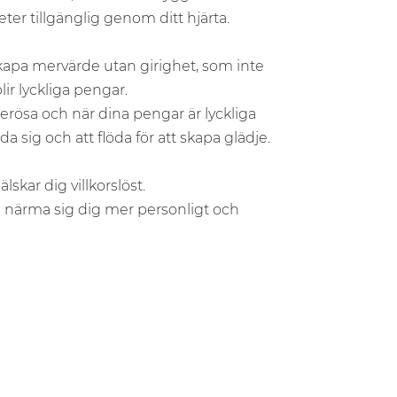
r tillgänglig genom ditt hjärta.
kapa mervärde utan girighet, som inte
ir lyckliga pengar.
erösa och när dina pengar är lyckliga
ida sig och att flöda för att skapa glädje.
lskar dig villkorslöst.
å närma sig dig mer personligt och