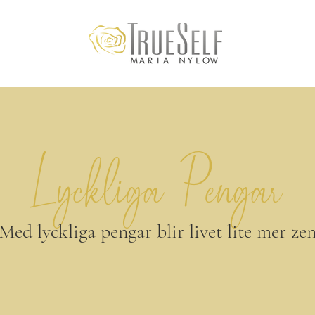
Lyckliga Pengar
Med lyckliga pengar blir livet lite mer ze