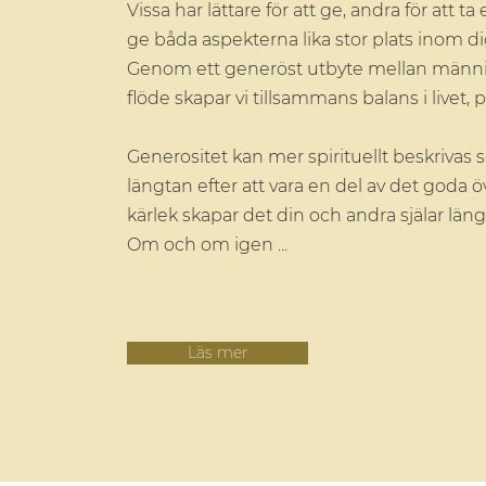
Vissa har lättare för att ge, andra för att
ge båda aspekterna lika stor plats inom d
Genom ett generöst utbyte mellan männis
flöde skapar vi tillsammans balans i livet, p
Generositet kan mer spirituellt beskrivas 
längtan efter att vara en del av det goda
kärlek skapar det din och andra själar längt
Om och om igen ...
Läs mer