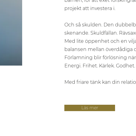
barnen, för att exet förskingra
projekt att investera i.
Och så skulden. Den dubbelbo
skenande. Skuldfällan. Rävsax
Med lite öppenhet och en vilj
balansen mellan överdådiga d
Förlamning blir förlösning nä
Energi. Frihet. Kärlek. Godhet.
Med friare tänk kan din relat
Läs mer