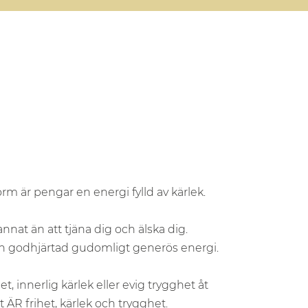
orm är pengar en energi fylld av kärlek.
nnat än att tjäna dig och älska dig.
 en godhjärtad gudomligt generös energi.
t, innerlig kärlek eller evig trygghet åt
t ÄR frihet, kärlek och trygghet.