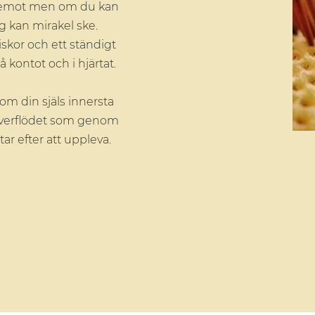
 ta emot men om du kan
ig kan mirakel ske.
kor och ett ständigt
å kontot och i hjärtat.
som din själs innersta
 överflödet som genom
ar efter att uppleva.