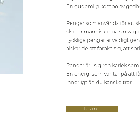
En gudomlig kombo av godhete
Pengar som används för att s
skadar människor på sin väg bl
Lyckliga pengar är väldigt gen
älskar de att föröka sig, att spr
Pengar är i sig ren kärlek som ä
En energi som väntar på att f
innerligt än du kanske tror ...
Läs mer