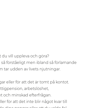
lt du vill uppleva och göra?
 … så förståeligt men ibland så förlamande
 tar udden av livets njutningar.
ar eller för att det är tomt på kontot.
fattigpension, arbetslöshet,
et och minskad efterfrågan.
er för att det inte blir något kvar till