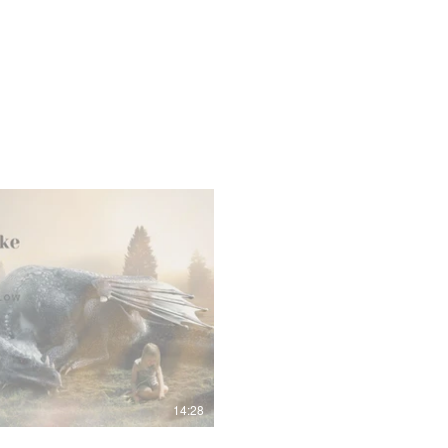
pela video
14:28