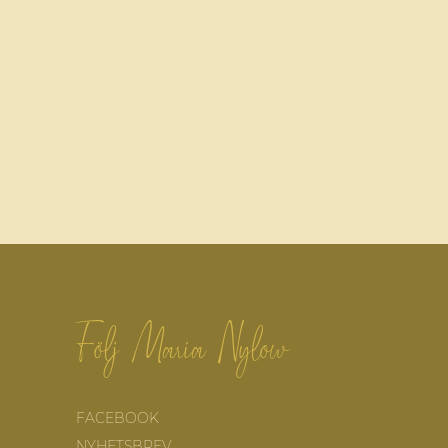
Följ Maria Nylow
FACEBOOK
NYHETSBREV