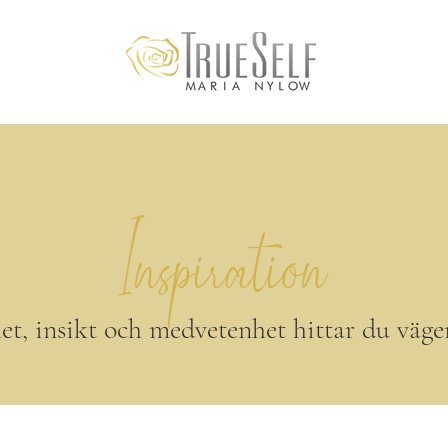
Inspiration
lhet, insikt och medvetenhet hittar du väg