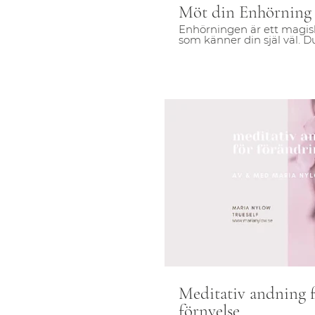
Möt din Enhörning 
Enhörningen är ett magi
som känner din själ väl. D
kontakt bortanför den fysi
hjälp med ditt liv.
S
Meditativ andning 
förnyelse