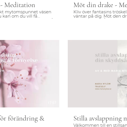
- Meditation
Möt din drake - Me
skt mytomspunnet väsen
Kliv över fantasins trösk
u kan om du vill få
väntar på dig. Möt den 
ska verkligheten för att få
renande kraft åt dig för att
väntat i många år på dig .
pela video
S
17:57
för förändring &
Stilla avslappning 
Välkommen till en stills