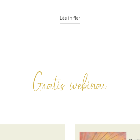
unna hänga med i
Det är inga finansiella ti
 knut på dig själv.
sig kan förändra din eg
pengar.
Läs in fler
Gratis webinar