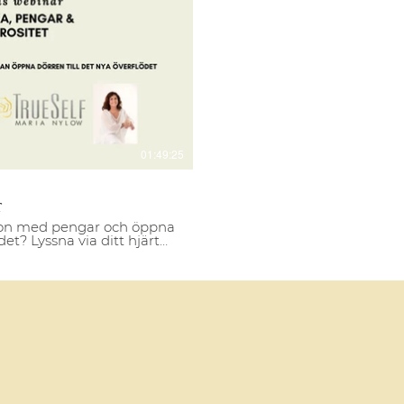
pela video
01:49:25
r
ation med pengar och öppna
det? Lyssna via ditt hjärta
er.