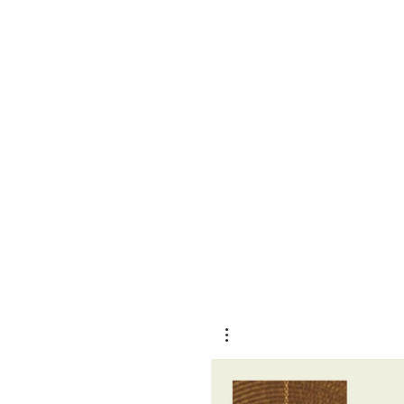
undrar över hur du ska k
uppstigningen utan att slå