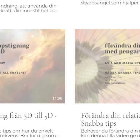
skyddsängel som hjälper d
andning, att använda din
kraft, din inre stillhet och
n, i hjärtat, i din egen
egen transformation.
pela video
S
11:06
g från 3D till 5D -
Förändra din relat
Snabba tips
e tips om hur du enkelt
Behöver du förändra din
rekvens. Bra för dig som
kan denna lilla video ge d