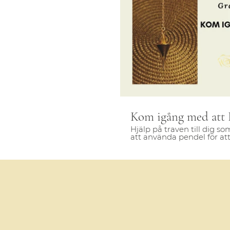
S
Kom igång med att 
Hjälp på traven till dig so
att använda pendel för a
och lokalisera din livsväg 