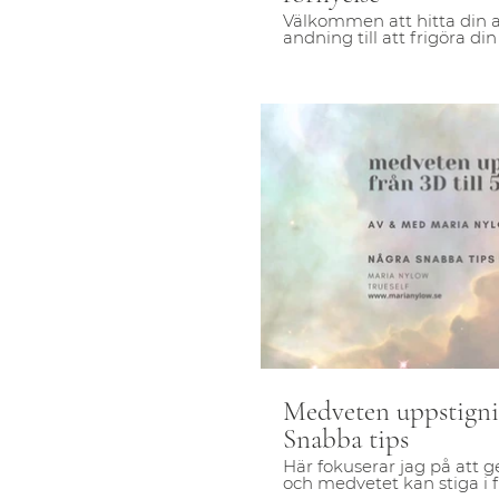
Välkommen att hitta din 
andning till att frigöra din 
glädje. Förankra dig i Jorde
kropp och underlätta din 
S
Medveten uppstignin
Snabba tips
Här fokuserar jag på att g
och medvetet kan stiga i f