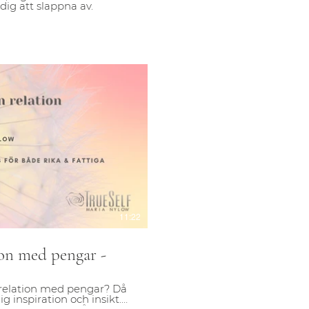
ig att slappna av.
pela video
11:22
ion med pengar -
 relation med pengar? Då
ig inspiration och insikt.