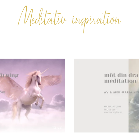
Meditativ inspiration
pela video
S
12:52