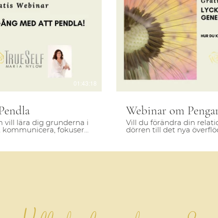
pela video
S
01:43:18
Pendla
Webinar om Penga
m vill lära dig grunderna i
Vill du förändra din rel
tt kommunicera, fokusera
dörren till det nya överflö
intuitivt och medialt
och ta emot det du behöv