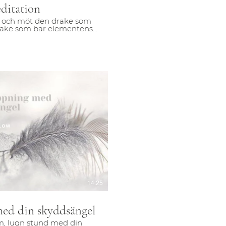
ditation
el och möt den drake som
drake som bär elementens
 stötta dig i ditt liv. Som
..
pela video
14:25
med din skyddsängel
am, lugn stund med din