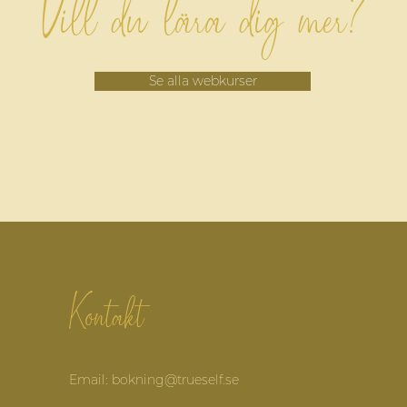
Vill du lära dig mer?
Se alla webkurser
Kontakt
Email: bokning@trueself.se