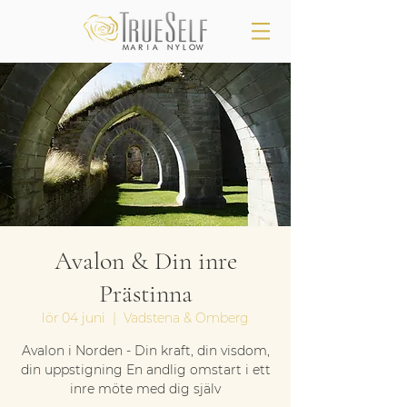
Avalon & Din inre
Prästinna
lör 04 juni
  |  
Vadstena & Omberg
Avalon i Norden - Din kraft, din visdom,
din uppstigning En andlig omstart i ett
inre möte med dig själv