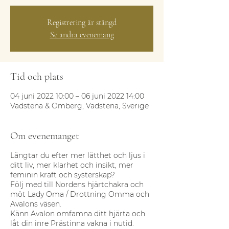
Registrering är stängd
Se andra evenemang
Tid och plats
04 juni 2022 10:00 – 06 juni 2022 14:00
Vadstena & Omberg, Vadstena, Sverige
Om evenemanget
Längtar du efter mer lätthet och ljus i
ditt liv, mer klarhet och insikt, mer
feminin kraft och systerskap?
Följ med till Nordens hjärtchakra och
möt Lady Oma / Drottning Omma och
Avalons väsen.
Känn Avalon omfamna ditt hjärta och
låt din inre Prästinna vakna i nutid.