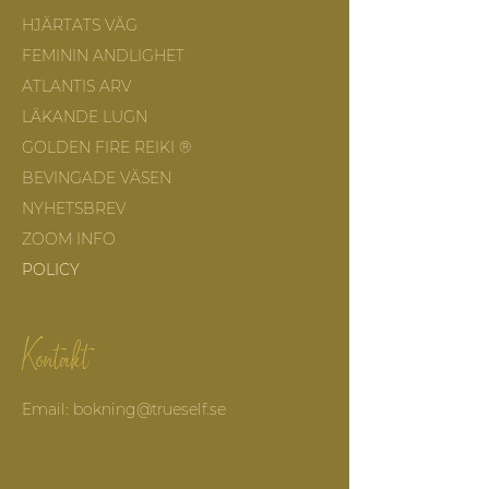
HJÄRTATS VÄG
FEMININ ANDLIGHET
ATLANTIS ARV
LÄKANDE LUGN
GOLDEN FIRE REIKI ®
BEVINGADE VÄSEN
NYHETSBREV
ZOOM INFO
POLICY
Kontakt
Email: bokning@trueself.se