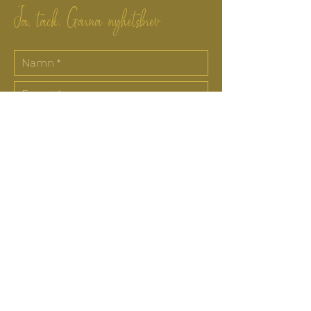
Ja, tack. Gärna nyhetsbrev
Prenumerera
Följ Maria Nylow
FACEBOOK
NYHETSBREV